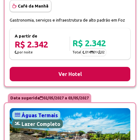
Café da Manhã
Gastronomia, serviços e infraestrutura de alto padrão em Foz
A partir de
R$ 2.342
R$ 2.342
01
•
01
•
02
por noite
Total
Ver Hotel
Data sugerida
02/05/2027
a
03/05/2027
Águas Termais
Lazer Completo