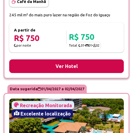
Café da Manhã
245 mil m² do mais puro lazer na região de Foz do Iguaçu
A partir de
R$ 750
R$ 750
01
•
01
•
02
por noite
Total
Ver Hotel
Data sugerida
01/04/2027
a
02/04/2027
Recreação Monitorada
Excelente localização