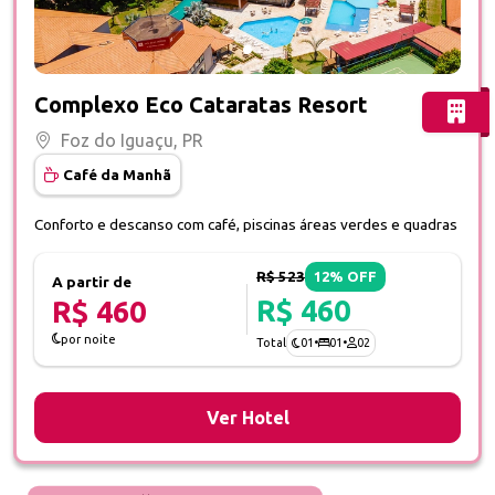
Fotos do hotel Complexo Eco Cataratas Resort
Complexo Eco Cataratas Resort
Foz do Iguaçu, PR
Café da Manhã
Conforto e descanso com café, piscinas áreas verdes e quadras
R$ 523
12% OFF
A partir de
R$ 460
R$ 460
por noite
01
•
01
•
02
Total
Ver Hotel