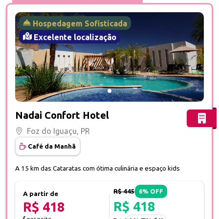
Hospedagem Sofisticada
Excelente localização
Fotos do hotel Nadai Confort Hotel
Nadai Confort Hotel
Foz do Iguaçu, PR
Café da Manhã
A 15 km das Cataratas com ótima culinária e espaço kids
R$ 445
6% OFF
A partir de
R$ 418
R$ 418
por noite