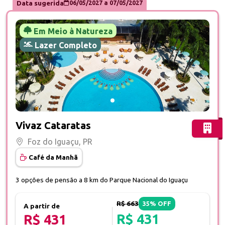
Data sugerida
06/05/2027
a
07/05/2027
Em Meio à Natureza
Lazer Completo
Fotos do hotel Vivaz Cataratas
Vivaz Cataratas
Foz do Iguaçu, PR
Café da Manhã
3 opções de pensão a 8 km do Parque Nacional do Iguaçu
R$ 663
35% OFF
A partir de
R$ 431
R$ 431