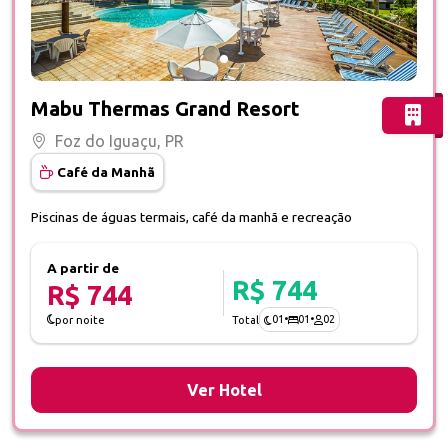
Fotos do hotel Mabu Thermas Grand Resort
Mabu Thermas Grand Resort
Foz do Iguaçu, PR
Café da Manhã
Piscinas de águas termais, café da manhã e recreação
A partir de
R$ 744
R$ 744
01
•
01
•
02
por noite
Total
Ver Hotel