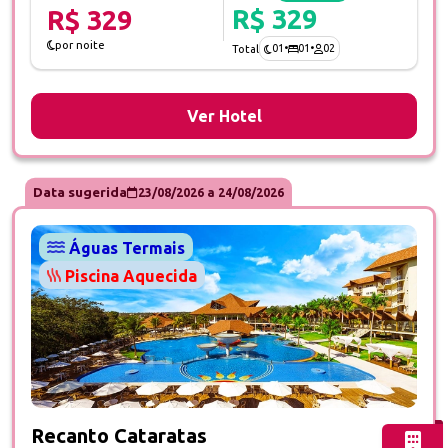
R$ 329
R$ 329
por noite
01
•
01
•
02
Total
Ver Hotel
Data sugerida
23/08/2026
a
24/08/2026
Águas Termais
Piscina Aquecida
Fotos do hotel Recanto Cataratas
Recanto Cataratas