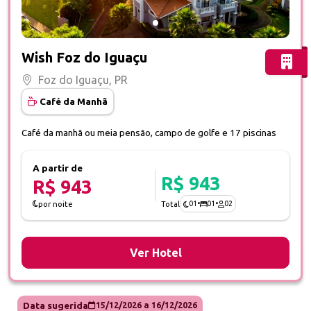
Fotos do hotel Wish Foz do Iguaçu
Wish Foz do Iguaçu
Foz do Iguaçu, PR
Café da Manhã
Café da manhã ou meia pensão, campo de golfe e 17 piscinas
A partir de
R$ 943
R$ 943
01
•
01
•
02
por noite
Total
Ver Hotel
Data sugerida
15/12/2026
a
16/12/2026