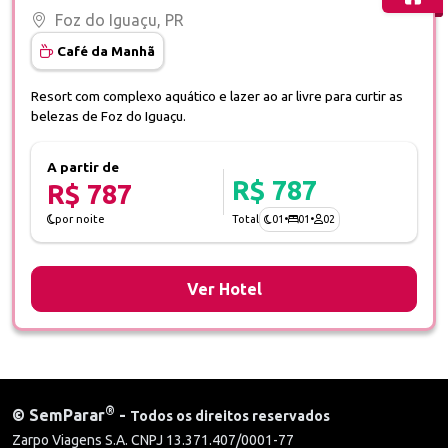
Foz do Iguaçu, PR
Café da Manhã
Resort com complexo aquático e lazer ao ar livre para curtir as
belezas de Foz do Iguaçu.
A partir de
R$ 787
R$ 787
01
•
01
•
02
por noite
Total
Ver Hotel
®
©
SemParar
-
Todos os direitos reservados
Zarpo Viagens S.A. CNPJ 13.371.407/0001-77