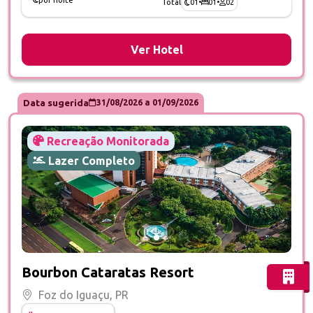
01
•
01
•
02
Total
Ver Hotel
Data sugerida
31/08/2026
a
01/09/2026
Recreação Monitorada
Lazer Completo
Fotos do hotel Bourbon Cataratas Resort
Bourbon Cataratas Resort
Foz do Iguaçu, PR