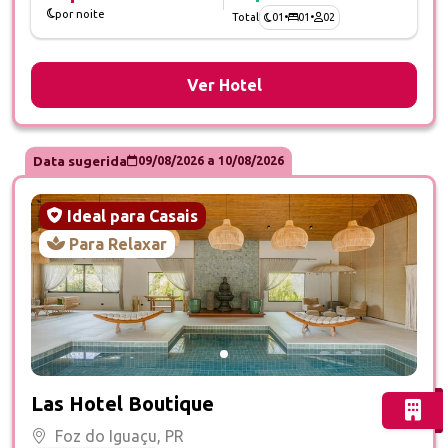
por noite
01
•
01
•
02
Total
Ver Hotel
Data sugerida
09/08/2026
a
10/08/2026
Ideal para Casais
Para Relaxar
Fotos do hotel Las Hotel Boutique
Las Hotel Boutique
Foz do Iguaçu, PR