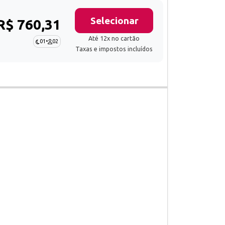
Selecionar
R$ 760,31
Até 12x no cartão
01
•
02
Taxas e impostos incluídos