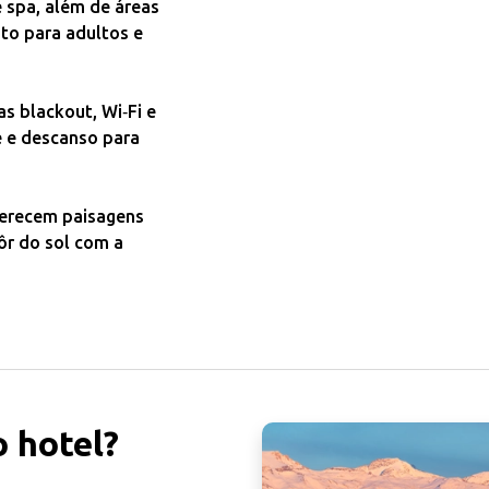
 spa, além de áreas
ito para adultos e
s blackout, Wi‑Fi e
e e descanso para
ferecem paisagens
pôr do sol com a
 hotel?