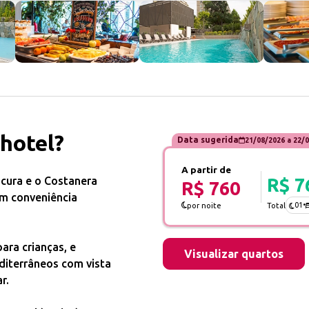
 hotel?
Data sugerida
21/08/2026
a
22/0
A partir de
acura e o Costanera
R$ 7
R$ 760
am conveniência
01
•
por noite
Total
ara crianças, e
Visualizar quartos
diterrâneos com vista
r.