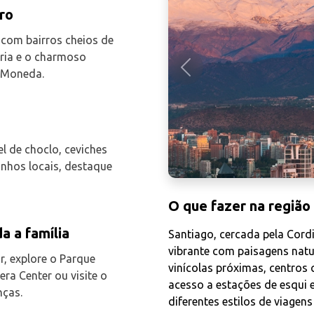
ro
com bairros cheios de
rria e o charmoso
a Moneda.
Anterior
l de choclo, ceviches
nhos locais, destaque
O que fazer na região
a a família
Santiago, cercada pela Cord
vibrante com paisagens natu
r, explore o Parque
vinícolas próximas, centros 
ra Center ou visite o
acesso a estações de esqui e 
nças.
diferentes estilos de viagens 