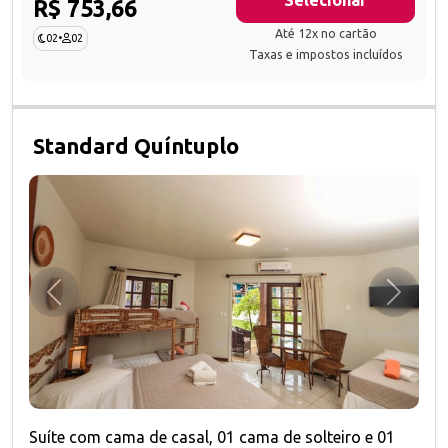
R$ 753,66
Até 12x no cartão
02
•
02
Taxas e impostos incluídos
Standard Quíntuplo
Anterior
Próxim
Suíte com cama de casal, 01 cama de solteiro e 01