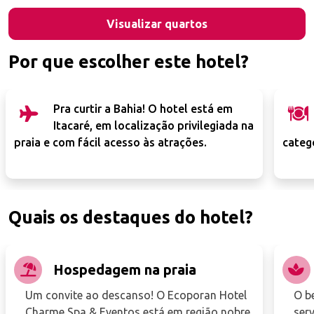
Visualizar quartos
Por que escolher este hotel?
Pra curtir a Bahia! O hotel está em
Itacaré, em localização privilegiada na
praia e com fácil acesso às atrações.
categ
Quais os destaques do hotel?
Hospedagem na praia
Um convite ao descanso! O Ecoporan Hotel
O b
Charme Spa & Eventos está em região nobre
serv