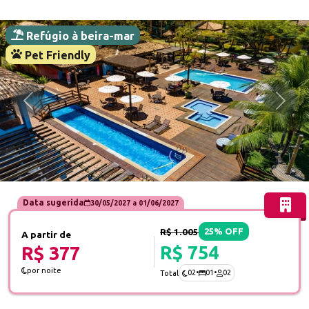
Refúgio à beira-mar
Pet Friendly
Anterior
Próx
Data sugerida
30/05/2027
a
01/06/2027
R$ 1.005
25% OFF
A partir de
R$ 754
R$ 377
por noite
02
•
01
•
02
Total