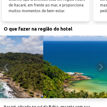
de Itacaré, em frente ao mar, e proporciona
mas
muitos momentos de bem-estar.
ped
O que fazer na região do hotel
Anterior
Pró
Itacaré, situada no sul da Bahia, encanta com sua