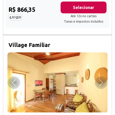
Selecionar
R$ 866,35
Até 12x no cartão
02
•
02
Taxas e impostos incluídos
Village Familiar
Anterior
Próxim