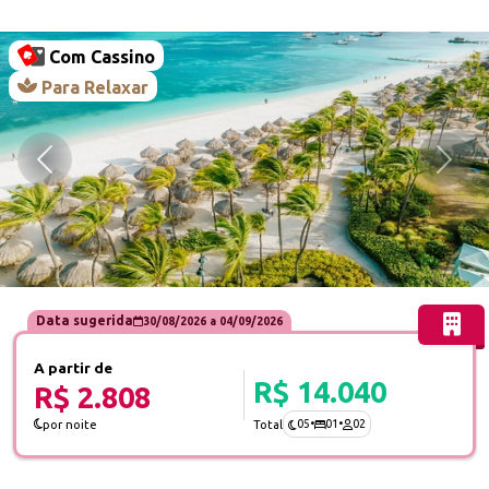
Com Cassino
Para Relaxar
Anterior
Próx
Data sugerida
30/08/2026
a
04/09/2026
A partir de
R$ 14.040
R$ 2.808
05
•
01
•
02
por noite
Total