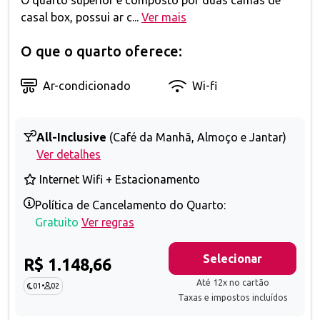
O quarto superior é composto por duas camas de
casal box, possui ar c...
Ver mais
O que o quarto oferece:
Ar-condicionado
Wi-fi
All-Inclusive
(Café da Manhã, Almoço e Jantar)
Ver detalhes
Internet Wifi + Estacionamento
Política de Cancelamento do Quarto:
Gratuito
Ver regras
Selecionar
R$ 1.148,66
Até 12x no cartão
01
•
02
Taxas e impostos incluídos