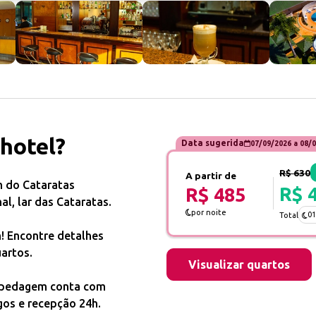
 hotel?
Data sugerida
07/09/2026
a
08/0
R$ 630
A partir de
m do Cataratas
R$ 
R$ 485
l, lar das Cataratas.
por noite
01
Total
! Encontre detalhes
artos.
Visualizar quartos
ospedagem conta com
ogos e recepção 24h.