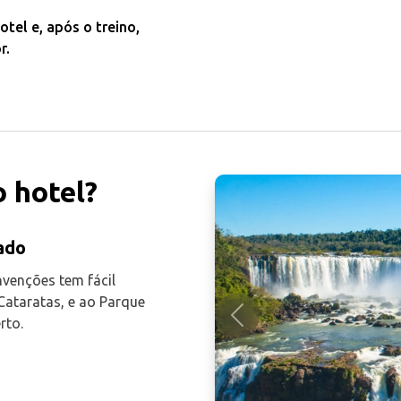
tel e, após o treino,
r.
 hotel?
ado
nvenções tem fácil
Cataratas, e ao Parque
rto.
Anterior