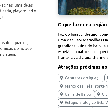
piscinas, uma delas
tizada, playground e
e bilhar.
O que fazer na região
Foz do Iguaçu, destino icôn
Uma das Sete Maravilhas Na
ias dos quartos,
grandiosa Usina de Itaipu e
ômicas do hotel e
espetáculo natural inesquecí
a viagem.
fronteiras adiciona charme a
Atrações próximas ao
Cataratas do Iguaçu
Marco das Três Fronteir
Usina de Itaipu
Ciu
Refúgio Biológico Bela V