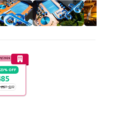
9/2026
23% OFF
485
•
01
•
02