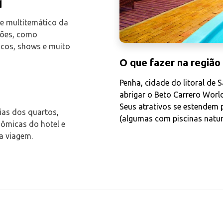
d
e multitemático da
ções, como
cos, shows e muito
O que fazer na região
Penha, cidade do litoral de
abrigar o Beto Carrero Worl
Seus atrativos se estendem p
ias dos quartos,
(algumas com piscinas natura
ômicas do hotel e
a viagem.