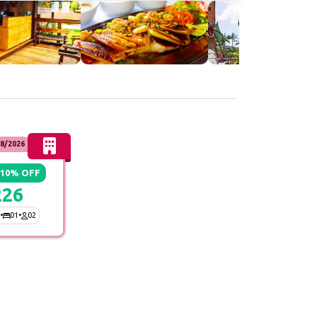
8/2026
10% OFF
226
•
01
•
02