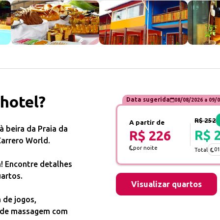
 hotel?
Data sugerida
08/08/2026
a
09/0
R$ 252
A partir de
 beira da Praia da
R$ 
R$ 226
arrero World.
por noite
01
Total
! Encontre detalhes
artos.
Visualizar quartos
a de jogos,
ço de massagem com