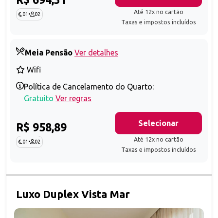
Até 12x no cartão
01
•
02
Taxas e impostos incluídos
Meia Pensão
Ver detalhes
Wifi
Política de Cancelamento do Quarto:
Gratuito
Ver regras
Selecionar
R$ 958,89
Até 12x no cartão
01
•
02
Taxas e impostos incluídos
Luxo Duplex Vista Mar