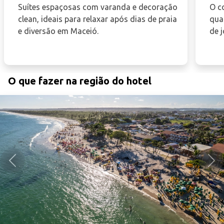
Suítes espaçosas com varanda e decoração
O c
clean, ideais para relaxar após dias de praia
quad
e diversão em Maceió.
de j
O que fazer na região do hotel
Anterior
Pró