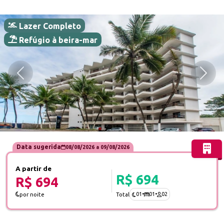
Lazer Completo
Refúgio à beira-mar
Anterior
Próx
Data sugerida
08/08/2026
a
09/08/2026
A partir de
R$ 694
R$ 694
01
•
01
•
02
por noite
Total