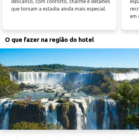
descanso, com conforto, charme e detalhes
esp
que tornam a estadia ainda mais especial.
rec
em c
O que fazer na região do hotel
Anterior
Pró