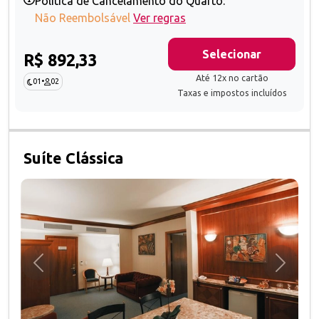
Política de Cancelamento do Quarto:
Não Reembolsável
Ver regras
Selecionar
R$ 892,33
Até 12x no cartão
01
•
02
Taxas e impostos incluídos
Suíte Clássica
Anterior
Próxim