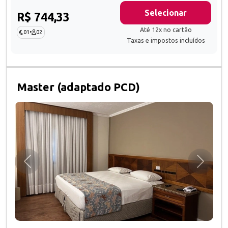
Selecionar
R$ 744,33
Até 12x no cartão
01
•
02
Taxas e impostos incluídos
Master (adaptado PCD)
Anterior
Próxim