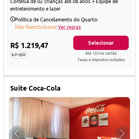
Cortesia de 02 crianças até 08 anos + Equipe de
entretenimento e lazer
Política de Cancelamento do Quarto:
Não Reembolsável
Ver regras
Selecionar
R$ 1.219,47
Até 12x no cartão
01
•
02
Taxas e impostos incluídos
Suíte Coca-Cola
Anterior
Próxim