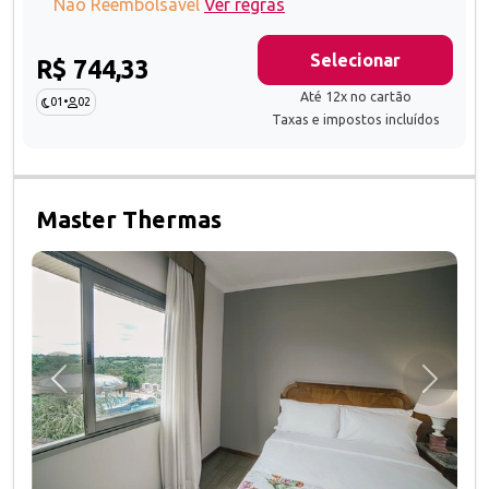
Não Reembolsável
Ver regras
Selecionar
R$ 744,33
Até 12x no cartão
01
•
02
Taxas e impostos incluídos
Master Thermas
Anterior
Próxim