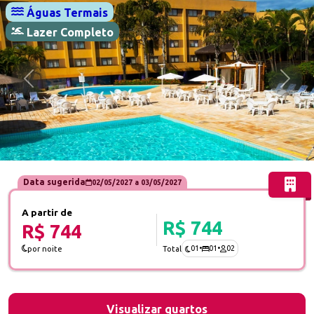
Águas Termais
Lazer Completo
Anterior
Próx
Data sugerida
02/05/2027
a
03/05/2027
A partir de
R$ 744
R$ 744
01
•
01
•
02
por noite
Total
Visualizar quartos