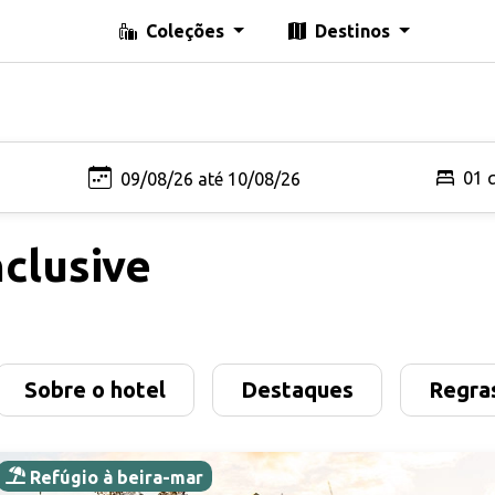
Coleções
Destinos
01 
clusive
Sobre o hotel
Destaques
Regras
Refúgio à beira-mar