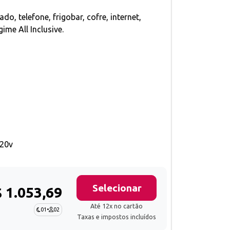
, telefone, frigobar, cofre, internet,
ime All Inclusive.
20v
Selecionar
 1.053,69
Até 12x no cartão
01
•
02
Taxas e impostos incluídos