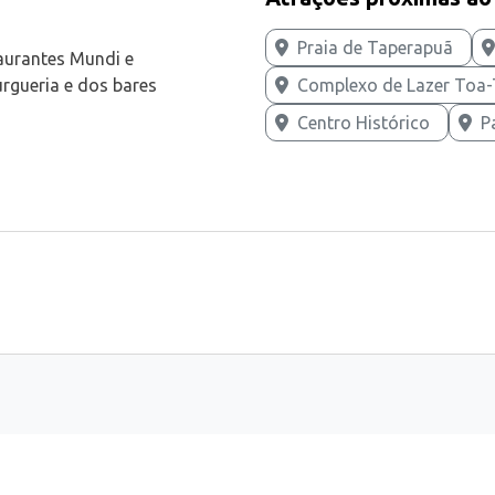
Praia de Taperapuã
taurantes Mundi e
Complexo de Lazer Toa
rgueria e dos bares
Centro Histórico
P