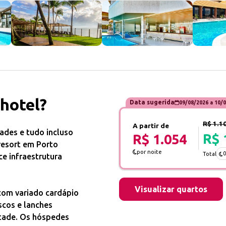
 hotel?
Data sugerida
09/08/2026
a
10/0
R$ 1.1
A partir de
dades e tudo incluso
R$ 
R$ 1.054
resort em Porto
por noite
0
Total
ce infraestrutura
Visualizar quartos
 com variado cardápio
scos e lanches
ntade. Os hóspedes