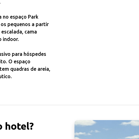
.
da no espaço Park
os pequenos a partir
 escalada, cama
o indoor.
usivo para hóspedes
ito. O espaço
 tem quadras de areia,
tico.
 hotel?