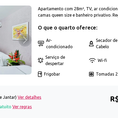
Apartamento com 28m², TV, ar condicionado
camas queen size e banheiro privativo. Reg
O que o quarto oferece:
Ar-
Secador de
Próximo
condicionado
Cabelo
Serviço de
Wi-fi
despertar
Frigobar
Tomadas 2
R$
e Jantar)
Ver detalhes
atuito
Ver regras