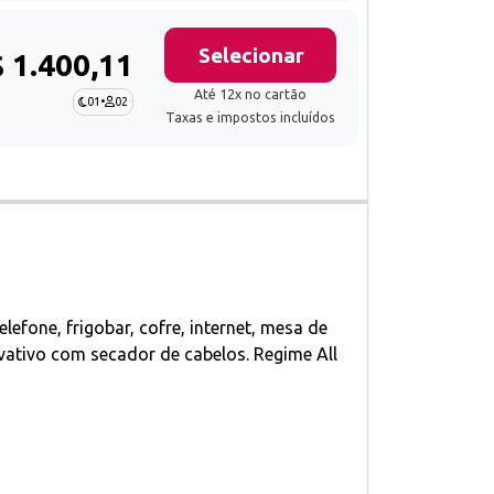
Selecionar
 1.400,11
Até 12x no cartão
01
•
02
Taxas e impostos incluídos
lefone, frigobar, cofre, internet, mesa de
ivativo com secador de cabelos. Regime All