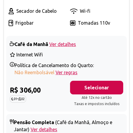
Secador de Cabelo
Wi-fi
Frigobar
Tomadas 110v
Café da Manhã
Ver detalhes
Internet Wifi
Política de Cancelamento do Quarto:
Não Reembolsável
Ver regras
Selecionar
R$ 306,00
Até 12x no cartão
01
•
02
Taxas e impostos incluídos
Pensão Completa
(Café da Manhã, Almoço e
Jantar)
Ver detalhes