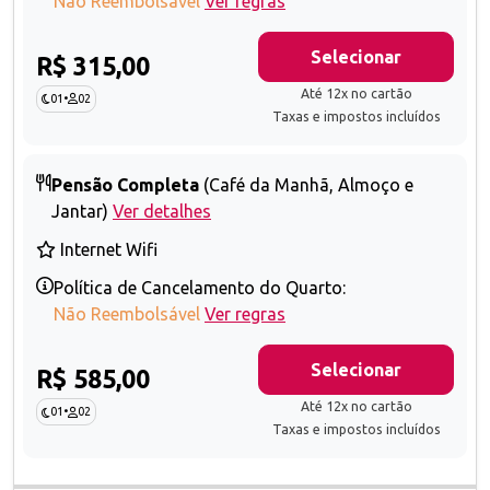
Não Reembolsável
Ver regras
Selecionar
R$ 315,00
Até 12x no cartão
01
•
02
Taxas e impostos incluídos
Pensão Completa
(Café da Manhã, Almoço e
Jantar)
Ver detalhes
Internet Wifi
Política de Cancelamento do Quarto:
Não Reembolsável
Ver regras
Selecionar
R$ 585,00
Até 12x no cartão
01
•
02
Taxas e impostos incluídos