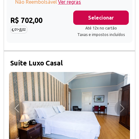
Não Reembolsável
Ver regras
Selecionar
R$ 702,00
Até 12x no cartão
01
•
02
Taxas e impostos incluídos
Suíte Luxo Casal
Anterior
Próxim