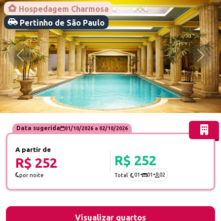
Hospedagem Charmosa
Pertinho de São Paulo
Anterior
Próx
Data sugerida
01/10/2026
a
02/10/2026
A partir de
R$ 252
R$ 252
01
•
01
•
02
por noite
Total
Visualizar quartos