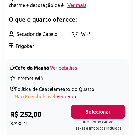
charme e decoração de é...
Ver mais
O que o quarto oferece:
Secador de Cabelo
Wi-fi
Frigobar
Café da Manhã
Ver detalhes
Internet Wifi
Política de Cancelamento do Quarto:
Não Reembolsável
Ver regras
Selecionar
R$ 252,00
Até 12x no cartão
01
•
02
Taxas e impostos incluídos