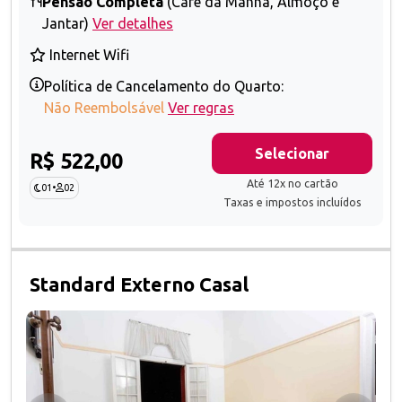
Pensão Completa
(Café da Manhã, Almoço e
Jantar)
Ver detalhes
Internet Wifi
Política de Cancelamento do Quarto:
Não Reembolsável
Ver regras
Selecionar
R$ 522,00
Até 12x no cartão
01
•
02
Taxas e impostos incluídos
Standard Externo Casal