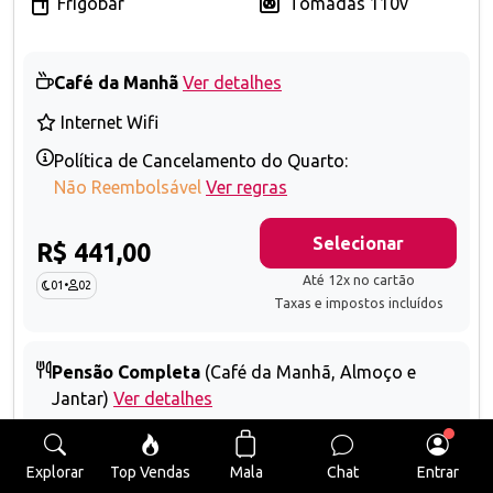
Frigobar
Tomadas 110v
Café da Manhã
Ver detalhes
Internet Wifi
Política de Cancelamento do Quarto:
Não Reembolsável
Ver regras
Selecionar
R$ 441,00
Até 12x no cartão
01
•
02
Taxas e impostos incluídos
Pensão Completa
(Café da Manhã, Almoço e
Jantar)
Ver detalhes
Internet Wifi
Mala
Explorar
Top Vendas
Chat
Entrar
Política de Cancelamento do Quarto: