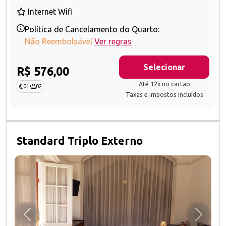
Internet Wifi
Política de Cancelamento do Quarto:
Não Reembolsável
Ver regras
Selecionar
R$ 576,00
Até 12x no cartão
01
•
02
Taxas e impostos incluídos
Standard Triplo Externo
Anterior
Próxim