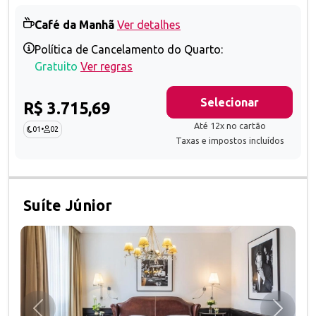
Café da Manhã
Ver detalhes
Política de Cancelamento do Quarto:
Gratuito
Ver regras
Selecionar
R$ 3.715,69
Até 12x no cartão
01
•
02
Taxas e impostos incluídos
Suíte Júnior
Anterior
Próxim