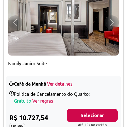
Anterior
Próxim
Family Junior Suite
Café da Manhã
Ver detalhes
Política de Cancelamento do Quarto:
Gratuito
Ver regras
Selecionar
R$ 10.727,54
Até 12x no cartão
01
•
02