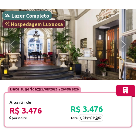
Lazer Completo
Hospedagem Luxuosa
Anterior
Próx
Data sugerida
25/08/2026
a
26/08/2026
A partir de
R$ 3.476
R$ 3.476
01
•
01
•
02
por noite
Total