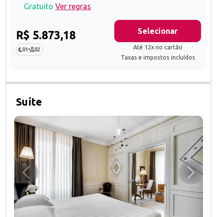
Gratuito
Ver regras
Selecionar
R$ 5.873,18
Até 12x no cartão
01
•
02
Taxas e impostos incluídos
Suíte
Anterior
Próxim