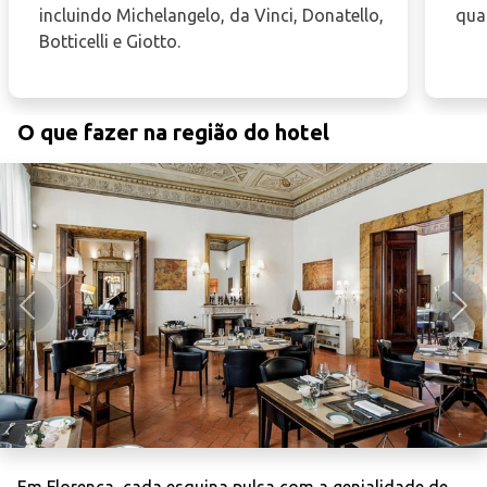
incluindo Michelangelo, da Vinci, Donatello,
qual
Botticelli e Giotto.
O que fazer na região do hotel
Anterior
Pró
Em Florença, cada esquina pulsa com a genialidade de