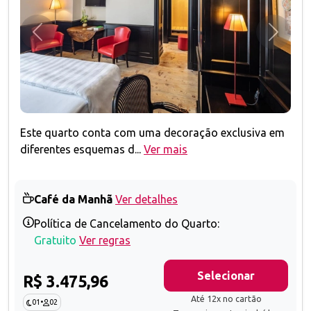
Anterior
Próxim
Este quarto conta com uma decoração exclusiva em
diferentes esquemas d...
Ver mais
Café da Manhã
Ver detalhes
Política de Cancelamento do Quarto:
Gratuito
Ver regras
Selecionar
R$ 3.475,96
Até 12x no cartão
01
•
02