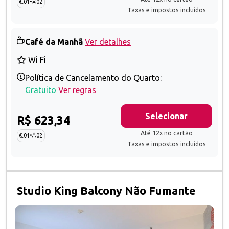
01
•
02
Taxas e impostos incluídos
Café da Manhã
Ver detalhes
Wi Fi
Política de Cancelamento do Quarto:
Gratuito
Ver regras
Selecionar
R$ 623,34
Até 12x no cartão
01
•
02
Taxas e impostos incluídos
Studio King Balcony Não Fumante