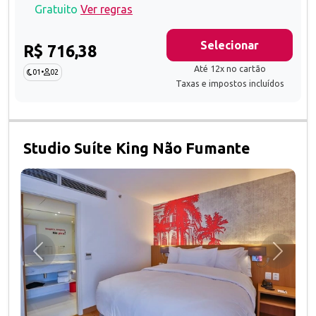
Gratuito
Ver regras
Selecionar
R$ 716,38
Até 12x no cartão
01
•
02
Taxas e impostos incluídos
Studio Suíte King Não Fumante
Anterior
Próxim