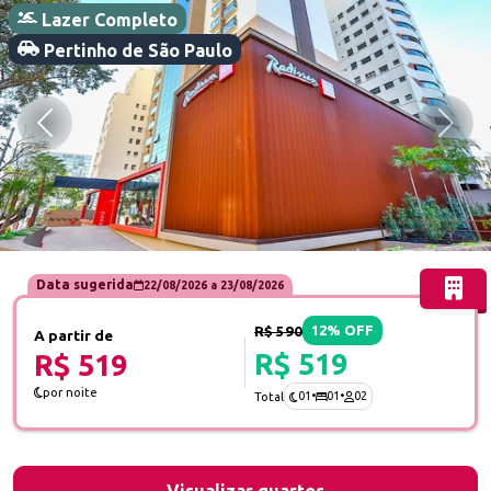
Lazer Completo
Pertinho de São Paulo
Anterior
Próx
Data sugerida
22/08/2026
a
23/08/2026
R$ 590
12% OFF
A partir de
R$ 519
R$ 519
por noite
01
•
01
•
02
Total