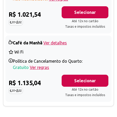
Selecionar
R$ 1.021,54
Até 12x no cartão
01
•
02
Taxas e impostos incluídos
Café da Manhã
Ver detalhes
Wi Fi
Política de Cancelamento do Quarto:
Gratuito
Ver regras
Selecionar
R$ 1.135,04
Até 12x no cartão
01
•
02
Taxas e impostos incluídos