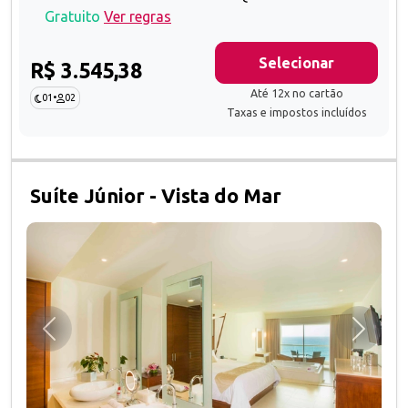
Gratuito
Ver regras
Selecionar
R$ 3.545,38
Até 12x no cartão
01
•
02
Taxas e impostos incluídos
Suíte Júnior - Vista do Mar
Anterior
Próxim