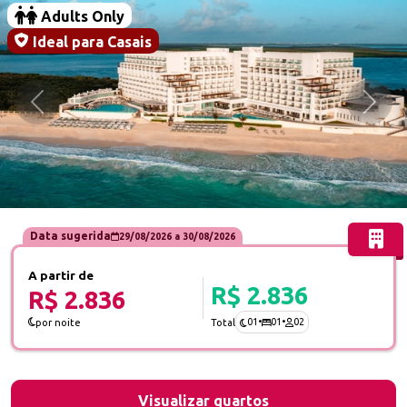
Adults Only
Ideal para Casais
Anterior
Próx
Data sugerida
29/08/2026
a
30/08/2026
A partir de
R$ 2.836
R$ 2.836
01
•
01
•
02
por noite
Total
Visualizar quartos