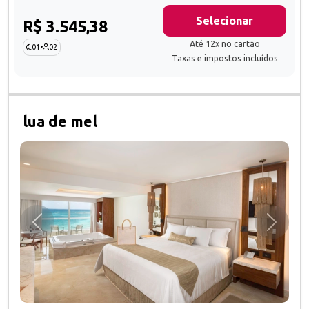
Selecionar
R$ 3.545,38
Até 12x no cartão
01
•
02
Taxas e impostos incluídos
lua de mel
Anterior
Próxim