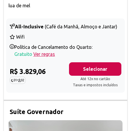
lua de mel
All-Inclusive
(Café da Manhã, Almoço e Jantar)
Wifi
Política de Cancelamento do Quarto:
Gratuito
Ver regras
Selecionar
R$ 3.829,06
Até 12x no cartão
01
•
02
Taxas e impostos incluídos
Suíte Governador