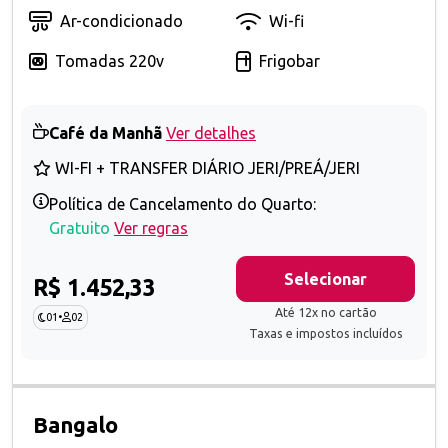
Ar-condicionado
Wi-fi
Tomadas 220v
Frigobar
Café da Manhã
Ver detalhes
WI-FI + TRANSFER DIÁRIO JERI/PREÁ/JERI
Política de Cancelamento do Quarto:
Gratuito
Ver regras
Selecionar
R$ 1.452,33
Até 12x no cartão
01
•
02
Taxas e impostos incluídos
Bangalo