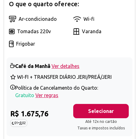
O que o quarto oferece:
Ar-condicionado
Wi-fi
Tomadas 220v
Varanda
Frigobar
Café da Manhã
Ver detalhes
WI-FI + TRANSFER DIÁRIO JERI/PREÁ/JERI
Política de Cancelamento do Quarto:
Gratuito
Ver regras
Selecionar
R$ 1.675,76
Até 12x no cartão
01
•
02
Taxas e impostos incluídos