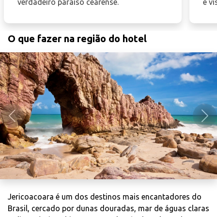
verdadeiro paraíso cearense.
e vi
O que fazer na região do hotel
Anterior
Pró
Jericoacoara é um dos destinos mais encantadores do
Brasil, cercado por dunas douradas, mar de águas claras