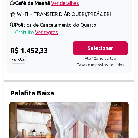
Café da Manhã
Ver detalhes
WI-FI + TRANSFER DIÁRIO JERI/PREÁ/JERI
Política de Cancelamento do Quarto:
Gratuito
Ver regras
Selecionar
R$ 1.452,33
Até 12x no cartão
01
•
02
Taxas e impostos incluídos
Palafita Baixa