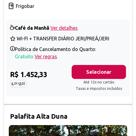
Frigobar
Café da Manhã
Ver detalhes
WI-FI + TRANSFER DIÁRIO JERI/PREÁ/JERI
Política de Cancelamento do Quarto:
Gratuito
Ver regras
Selecionar
R$ 1.452,33
Até 12x no cartão
01
•
02
Taxas e impostos incluídos
Palafita Alta Duna