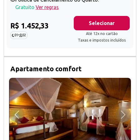
Gratuito
Ver regras
Selecionar
R$ 1.452,33
Até 12x no cartão
01
•
02
Taxas e impostos incluídos
Apartamento comfort
Anterior
Próxim