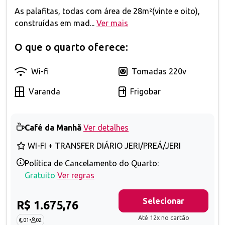
As palafitas, todas com área de 28m²(vinte e oito),
construídas em mad...
Ver mais
O que o quarto oferece:
Wi-fi
Tomadas 220v
Varanda
Frigobar
Café da Manhã
Ver detalhes
WI-FI + TRANSFER DIÁRIO JERI/PREÁ/JERI
Política de Cancelamento do Quarto:
Gratuito
Ver regras
Selecionar
R$ 1.675,76
Até 12x no cartão
01
•
02