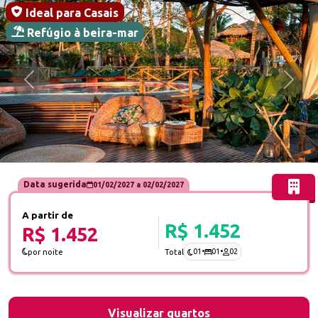
Ideal para Casais
Refúgio à beira-mar
Anterior
Próx
Data sugerida
01/02/2027
a
02/02/2027
A partir de
R$ 1.452
R$ 1.452
01
•
01
•
02
por noite
Total
Visualizar quartos