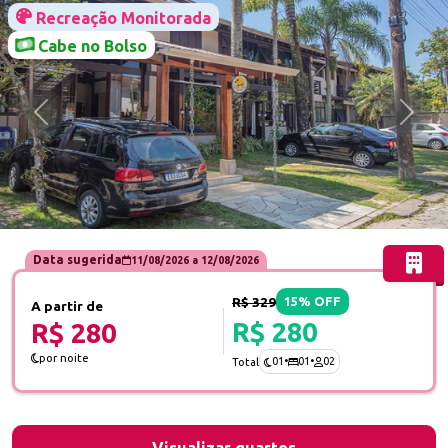
Recreação Monitorada
Cabe no Bolso
Anterior
Próx
Data sugerida
11/08/2026
a
12/08/2026
R$ 329
15% OFF
A partir de
R$ 280
R$ 280
por noite
01
•
01
•
02
Total